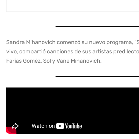
Sandra Mihanovich comenzó su nuevo programa, “So
vivo, compartió canciones de sus artistas predilect
Farías Goméz, Sol y Vane Mihanovich.