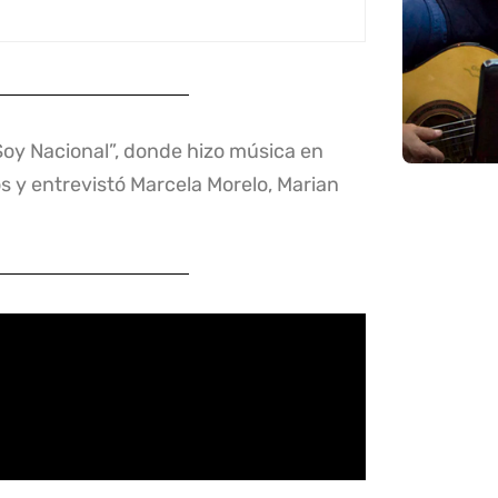
y Nacional”, donde hizo música en
os y entrevistó Marcela Morelo, Marian