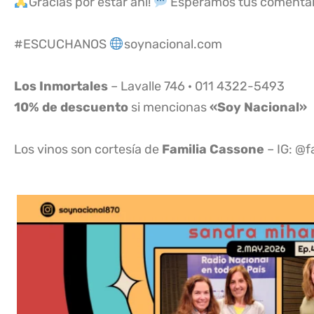
Gracias por estar ahí!
Esperamos tus comentari
#ESCUCHANOS
soynacional.com
Los Inmortales
– Lavalle 746 · 011 4322-5493
10% de descuento
si mencionas
«Soy Nacional»
Los vinos son cortesía de
Familia Cassone
– IG: @f