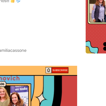
os!!!
amiliacassone