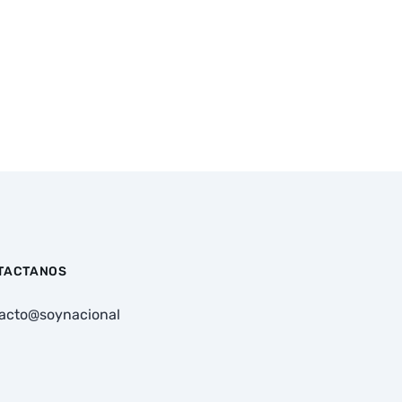
TACTANOS
acto@soynacional