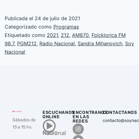
Publicada el
24 de julio de 2021
Categorizado como
Programas
Etiquetado como
2021
,
212
,
AM870
,
Folcklorica FM
98.7
,
PGM212
,
Radio Nacional
,
Sandra Mihanovich
,
Soy
Nacional
ESCUCHANOS
ENCONTRANOS
CONTACTANOS
ONLINE
EN LAS
Sábados de
contacto@soynac
REDES
13 a 15 hs.
Radio Nacional