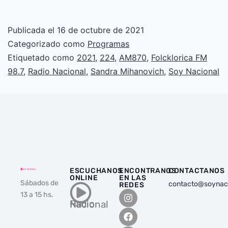
Publicada el
16 de octubre de 2021
Categorizado como
Programas
Etiquetado como
2021
,
224
,
AM870
,
Folcklorica FM
98.7
,
Radio Nacional
,
Sandra Mihanovich
,
Soy Nacional
ESCUCHANOS
ENCONTRANOS
CONTACTANOS
ONLINE
EN LAS
Sábados de
contacto@soynac
REDES
13 a 15 hs.
Radio Nacional