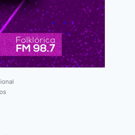
ional
los