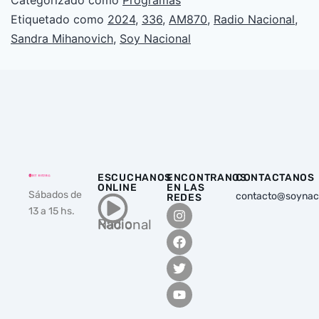
Categorizado como
Programas
Etiquetado como
2024
,
336
,
AM870
,
Radio Nacional
,
Sandra Mihanovich
,
Soy Nacional
ESCUCHANOS
ENCONTRANOS
CONTACTANOS
ONLINE
EN LAS
Sábados de
contacto@soynac
REDES
13 a 15 hs.
Radio Nacional