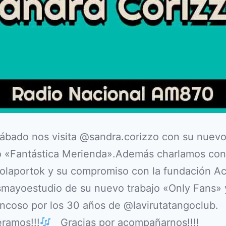
sábado nos visita @sandra.corizzo con su nuev
o «Fantástica Merienda».Además charlamos con
olaportok y su compromiso con la fundación Ac
mayoestudio de su nuevo trabajo «Only Fans» 
ncoso por los 30 años de @lavirutatangoclub.
ramos!!!
Gracias por acompañarnos!!!!