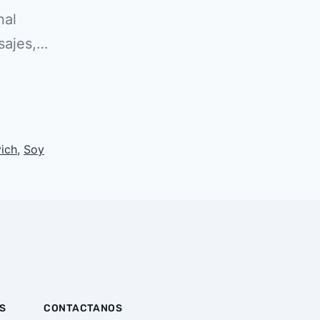
al
sajes,…
ich
,
Soy
S
CONTACTANOS