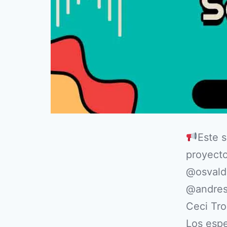
Este 
proyect
@osvald
@andres
Ceci Tro
Los espe