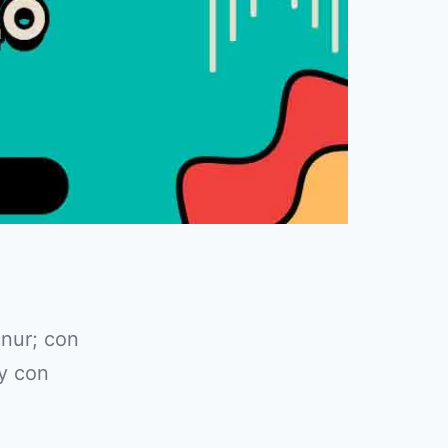
o
nur; con
y con