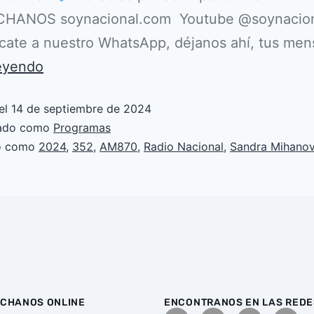
ANOS soynacional.com Youtube @soynacion
ate a nuestro WhatsApp, déjanos ahí, tus men
leyendo
el
14 de septiembre de 2024
zado como
Programas
do como
2024
,
352
,
AM870
,
Radio Nacional
,
Sandra Mihanov
CHANOS ONLINE
ENCONTRANOS EN LAS REDE