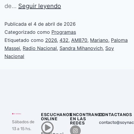
de…
Seguir leyendo
Publicada el
4 de abril de 2026
Categorizado como
Programas
Etiquetado como
2026
,
432
,
AM870
,
Mariano
,
Paloma
Massei
,
Radio Nacional
,
Sandra Mihanovich
,
Soy
Nacional
ESCUCHANOS
ENCONTRANOS
CONTACTANOS
ONLINE
EN LAS
Sábados de
contacto@soynac
REDES
13 a 15 hs.