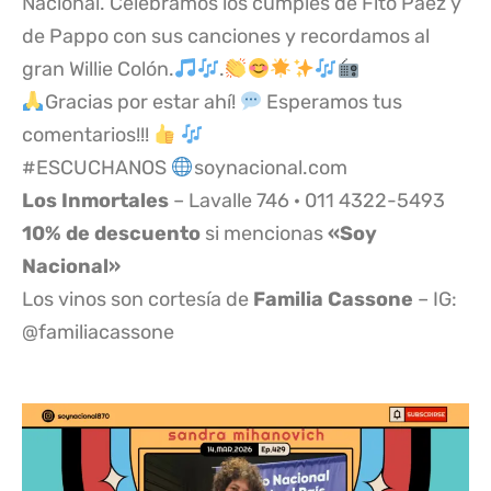
Nacional. Celebramos los cumples de Fito Páez y
de Pappo con sus canciones y recordamos al
gran Willie Colón.
.
Gracias por estar ahí!
Esperamos tus
comentarios!!!
#ESCUCHANOS
soynacional.com
Los Inmortales
– Lavalle 746 · 011 4322-5493
10% de descuento
si mencionas
«Soy
Nacional»
Los vinos son cortesía de
Familia Cassone
– IG:
@familiacassone