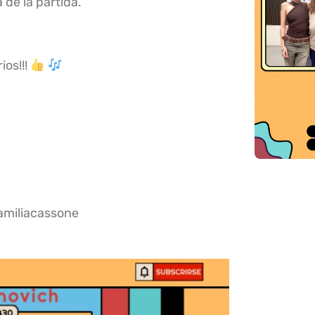
de la partida.
os!!!
amiliacassone