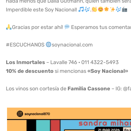
nada menos que Dalia Gutmann, quien también será 
Imperdible este Soy Nacional!
.
Gracias por estar ahí!
Esperamos tus comentari
#ESCUCHANOS
soynacional.com
Los Inmortales
– Lavalle 746 · 011 4322-5493
10% de descuento
si mencionas
«Soy Nacional»
Los vinos son cortesía de
Familia Cassone
– IG: @f