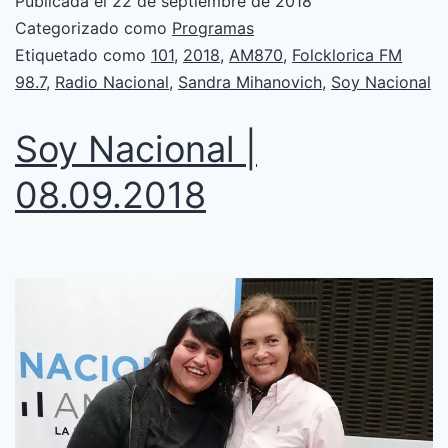
Publicada el
22 de septiembre de 2018
Categorizado como
Programas
Etiquetado como
101
,
2018
,
AM870
,
Folcklorica FM
98.7
,
Radio Nacional
,
Sandra Mihanovich
,
Soy Nacional
Soy Nacional |
08.09.2018