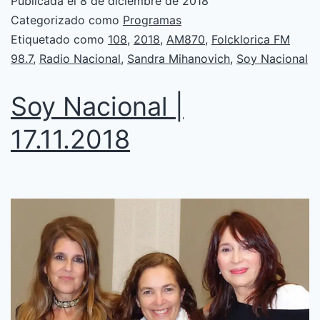
Publicada el
8 de diciembre de 2018
Categorizado como
Programas
Etiquetado como
108
,
2018
,
AM870
,
Folcklorica FM
98.7
,
Radio Nacional
,
Sandra Mihanovich
,
Soy Nacional
Soy Nacional |
17.11.2018