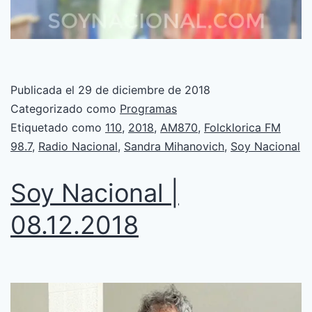
Publicada el
29 de diciembre de 2018
Categorizado como
Programas
Etiquetado como
110
,
2018
,
AM870
,
Folcklorica FM
98.7
,
Radio Nacional
,
Sandra Mihanovich
,
Soy Nacional
Soy Nacional |
08.12.2018