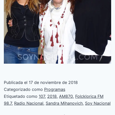
Publicada el
17 de noviembre de 2018
Categorizado como
Programas
Etiquetado como
107
,
2018
,
AM870
,
Folcklorica FM
98.7
,
Radio Nacional
,
Sandra Mihanovich
,
Soy Nacional