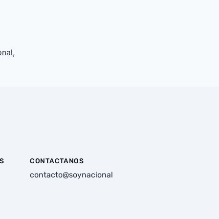
onal
,
S
CONTACTANOS
contacto@soynacional