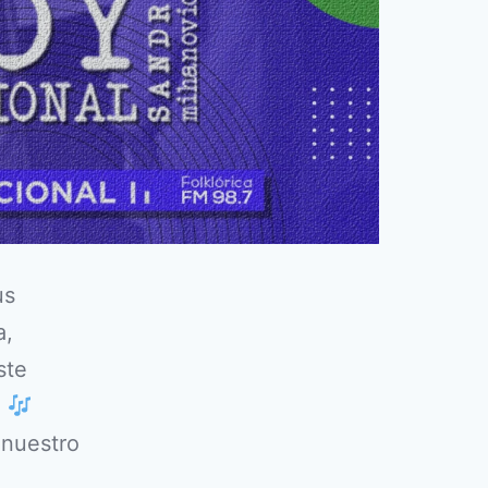
us
a,
ste
.
 nuestro