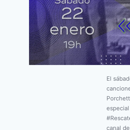
El sábad
cancione
Porchett
especial
#Rescate
canal d