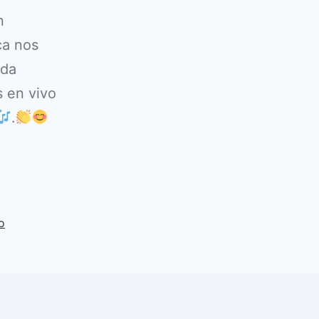
n
ca nos
 da
s en vivo
.
o