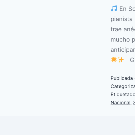
En Soy
pianista
trae ané
mucho pl
anticip
Gra
Publicada 
Categori
Etiqueta
Nacional
,