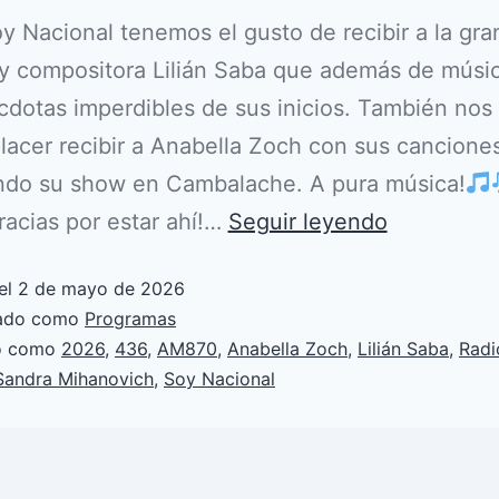
 Nacional tenemos el gusto de recibir a la gra
 y compositora Lilián Saba que además de músi
cdotas imperdibles de sus inicios. También nos
acer recibir a Anabella Zoch con sus cancione
ando su show en Cambalache. A pura música!
cias por estar ahí!…
Seguir leyendo
el
2 de mayo de 2026
zado como
Programas
do como
2026
,
436
,
AM870
,
Anabella Zoch
,
Lilián Saba
,
Radi
Sandra Mihanovich
,
Soy Nacional